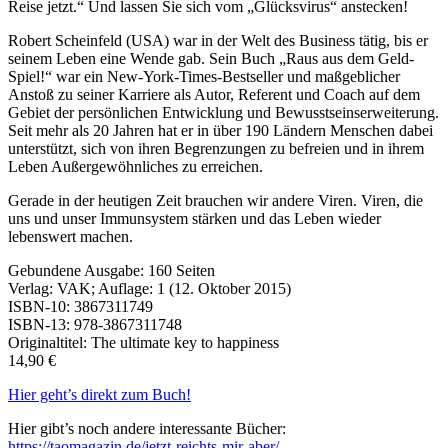
Reise jetzt.“ Und lassen Sie sich vom „Glücksvirus“ anstecken!
Robert Scheinfeld (USA) war in der Welt des Business tätig, bis er
seinem Leben eine Wende gab. Sein Buch „Raus aus dem Geld-
Spiel!“ war ein New-York-Times-Bestseller und maßgeblicher
Anstoß zu seiner Karriere als Autor, Referent und Coach auf dem
Gebiet der persönlichen Entwicklung und Bewusstseinserweiterung.
Seit mehr als 20 Jahren hat er in über 190 Ländern Menschen dabei
unterstützt, sich von ihren Begrenzungen zu befreien und in ihrem
Leben Außergewöhnliches zu erreichen.
Gerade in der heutigen Zeit brauchen wir andere Viren. Viren, die
uns und unser Immunsystem stärken und das Leben wieder
lebenswert machen.
Gebundene Ausgabe: 160 Seiten
Verlag: VAK; Auflage: 1 (12. Oktober 2015)
ISBN-10: 3867311749
ISBN-13: 978-3867311748
Originaltitel: The ultimate key to happiness
14,90 €
Hier geht’s direkt zum Buch!
Hier gibt’s noch andere interessante Bücher:
https://taomagazin.de/jetzt-reichts-mir-aber/