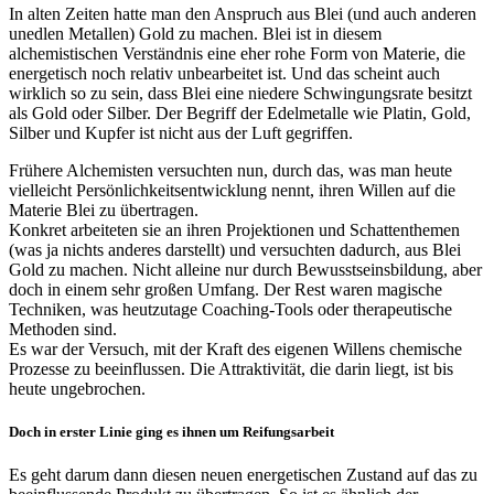
In alten Zeiten hatte man den Anspruch aus Blei (und auch anderen
unedlen Metallen) Gold zu machen. Blei ist in diesem
alchemistischen Verständnis eine eher rohe Form von Materie, die
energetisch noch relativ unbearbeitet ist. Und das scheint auch
wirklich so zu sein, dass Blei eine niedere Schwingungsrate besitzt
als Gold oder Silber. Der Begriff der Edelmetalle wie Platin, Gold,
Silber und Kupfer ist nicht aus der Luft gegriffen.
Frühere Alchemisten versuchten nun, durch das, was man heute
vielleicht Persönlichkeitsentwicklung nennt, ihren Willen auf die
Materie Blei zu übertragen.
Konkret arbeiteten sie an ihren Projektionen und Schattenthemen
(was ja nichts anderes darstellt) und versuchten dadurch, aus Blei
Gold zu machen. Nicht alleine nur durch Bewusstseinsbildung, aber
doch in einem sehr großen Umfang. Der Rest waren magische
Techniken, was heutzutage Coaching-Tools oder therapeutische
Methoden sind.
Es war der Versuch, mit der Kraft des eigenen Willens chemische
Prozesse zu beeinflussen. Die Attraktivität, die darin liegt, ist bis
heute ungebrochen.
Doch in erster Linie ging es ihnen um Reifungsarbeit
Es geht darum dann diesen neuen energetischen Zustand auf das zu