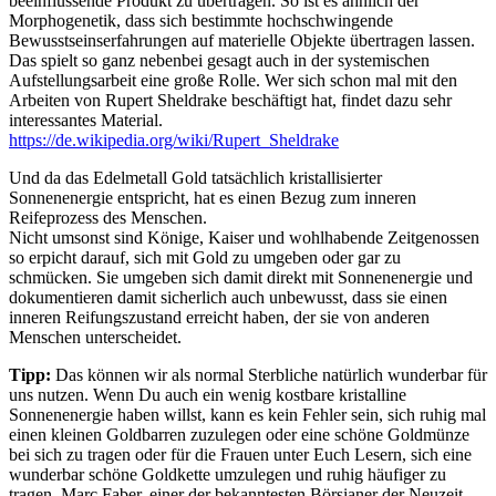
beeinflussende Produkt zu übertragen. So ist es ähnlich der
Morphogenetik, dass sich bestimmte hochschwingende
Bewusstseinserfahrungen auf materielle Objekte übertragen lassen.
Das spielt so ganz nebenbei gesagt auch in der systemischen
Aufstellungsarbeit eine große Rolle. Wer sich schon mal mit den
Arbeiten von Rupert Sheldrake beschäftigt hat, findet dazu sehr
interessantes Material.
https://de.wikipedia.org/wiki/Rupert_Sheldrake
Und da das Edelmetall Gold tatsächlich kristallisierter
Sonnenenergie entspricht, hat es einen Bezug zum inneren
Reifeprozess des Menschen.
Nicht umsonst sind Könige, Kaiser und wohlhabende Zeitgenossen
so erpicht darauf, sich mit Gold zu umgeben oder gar zu
schmücken. Sie umgeben sich damit direkt mit Sonnenenergie und
dokumentieren damit sicherlich auch unbewusst, dass sie einen
inneren Reifungszustand erreicht haben, der sie von anderen
Menschen unterscheidet.
Tipp:
Das können wir als normal Sterbliche natürlich wunderbar für
uns nutzen. Wenn Du auch ein wenig kostbare kristalline
Sonnenenergie haben willst, kann es kein Fehler sein, sich ruhig mal
einen kleinen Goldbarren zuzulegen oder eine schöne Goldmünze
bei sich zu tragen oder für die Frauen unter Euch Lesern, sich eine
wunderbar schöne Goldkette umzulegen und ruhig häufiger zu
tragen. Marc Faber, einer der bekanntesten Börsianer der Neuzeit