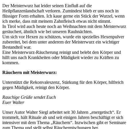
Der Meisterwurz hat leider seinen Einfluß auf die
Heilpflanzenlandschaft verloren. Zumindest blieb er uns noch in
flüssiger Form erhalten. Ich kaue gerne ein Stück der Wurzel, wenn
ich merke, dass mit meinem Zahnfleisch etwas nicht stimmt.
In Tirol wird auch heute noch an Weihnachten mit dem Meisterwurz
geräuchert, ähnlich wie bei unseren Rauhnächten.
Um sich vor Hexen zu schützen, wurde ein spezielles Hexenpulver
zubereitet, bei dem unter anderem der Meisterwurz ein wichtiger
Bestandteil war.
Eine Meisterwurz-Räucherung reinigt und belebt den Körper und
hilft uns nach Krankheiten oder Müdigkeit wieder zu Kräften zu
kommen.
Räuchern mit Meisterwurz:
Unterstützt die Rekonvaleszenz, Stärkung für den Körper, hilfreich
gegen Müdigkeit, reinigt den Körper.
Rauchige Grüße sendet Euch
Euer Walter
Unser Autor Walter Siegl arbeitet seit 30 Jahren „energetisch“. Er
trommelt, hält Rituale ab und seit einigen Jahren beschäftigt er sich
intensiver mit dem Thema „Räuchern“. Inzwischen gibt er Seminare
zum Thema und stellt selbst Räuchermischungen her.