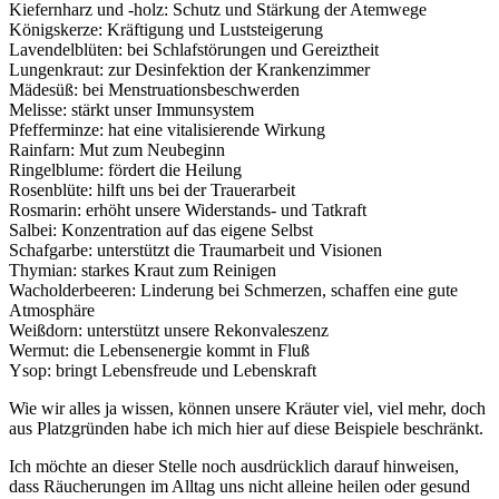
Kiefernharz und -holz: Schutz und Stärkung der Atemwege
Königskerze: Kräftigung und Luststeigerung
Lavendelblüten: bei Schlafstörungen und Gereiztheit
Lungenkraut: zur Desinfektion der Krankenzimmer
Mädesüß: bei Menstruationsbeschwerden
Melisse: stärkt unser Immunsystem
Pfefferminze: hat eine vitalisierende Wirkung
Rainfarn: Mut zum Neubeginn
Ringelblume: fördert die Heilung
Rosenblüte: hilft uns bei der Trauerarbeit
Rosmarin: erhöht unsere Widerstands- und Tatkraft
Salbei: Konzentration auf das eigene Selbst
Schafgarbe: unterstützt die Traumarbeit und Visionen
Thymian: starkes Kraut zum Reinigen
Wacholderbeeren: Linderung bei Schmerzen, schaffen eine gute
Atmosphäre
Weißdorn: unterstützt unsere Rekonvaleszenz
Wermut: die Lebensenergie kommt in Fluß
Ysop: bringt Lebensfreude und Lebenskraft
Wie wir alles ja wissen, können unsere Kräuter viel, viel mehr, doch
aus Platzgründen habe ich mich hier auf diese Beispiele beschränkt.
Ich möchte an dieser Stelle noch ausdrücklich darauf hinweisen,
dass Räucherungen im Alltag uns nicht alleine heilen oder gesund