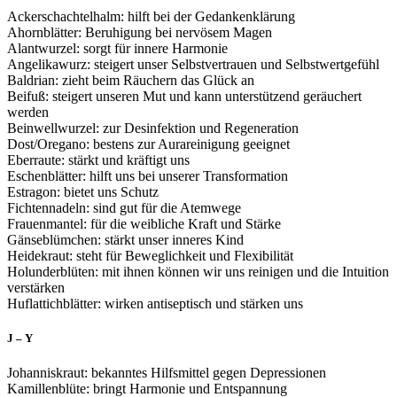
Ackerschachtelhalm: hilft bei der Gedankenklärung
Ahornblätter: Beruhigung bei nervösem Magen
Alantwurzel: sorgt für innere Harmonie
Angelikawurz: steigert unser Selbstvertrauen und Selbstwertgefühl
Baldrian: zieht beim Räuchern das Glück an
Beifuß: steigert unseren Mut und kann unterstützend geräuchert
werden
Beinwellwurzel: zur Desinfektion und Regeneration
Dost/Oregano: bestens zur Aurareinigung geeignet
Eberraute: stärkt und kräftigt uns
Eschenblätter: hilft uns bei unserer Transformation
Estragon: bietet uns Schutz
Fichtennadeln: sind gut für die Atemwege
Frauenmantel: für die weibliche Kraft und Stärke
Gänseblümchen: stärkt unser inneres Kind
Heidekraut: steht für Beweglichkeit und Flexibilität
Holunderblüten: mit ihnen können wir uns reinigen und die Intuition
verstärken
Huflattichblätter: wirken antiseptisch und stärken uns
J – Y
Johanniskraut: bekanntes Hilfsmittel gegen Depressionen
Kamillenblüte: bringt Harmonie und Entspannung