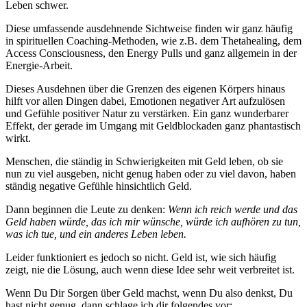
Leben schwer.
Diese umfassende ausdehnende Sichtweise finden wir ganz häufig
in spirituellen Coaching-Methoden, wie z.B. dem Thetahealing, dem
Access Consciousness, den Energy Pulls und ganz allgemein in der
Energie-Arbeit.
Dieses Ausdehnen über die Grenzen des eigenen Körpers hinaus
hilft vor allen Dingen dabei, Emotionen negativer Art aufzulösen
und Gefühle positiver Natur zu verstärken. Ein ganz wunderbarer
Effekt, der gerade im Umgang mit Geldblockaden ganz phantastisch
wirkt.
Menschen, die ständig in Schwierigkeiten mit Geld leben, ob sie
nun zu viel ausgeben, nicht genug haben oder zu viel davon, haben
ständig negative Gefühle hinsichtlich Geld.
Dann beginnen die Leute zu denken:
Wenn ich reich werde und das
Geld haben würde, das ich mir wünsche, würde ich aufhören zu tun,
was ich tue, und ein anderes Leben leben.
Leider funktioniert es jedoch so nicht. Geld ist, wie sich häufig
zeigt, nie die Lösung, auch wenn diese Idee sehr weit verbreitet ist.
Wenn Du Dir Sorgen über Geld machst, wenn Du also denkst, Du
hast nicht genug, dann schlage ich dir folgendes vor: