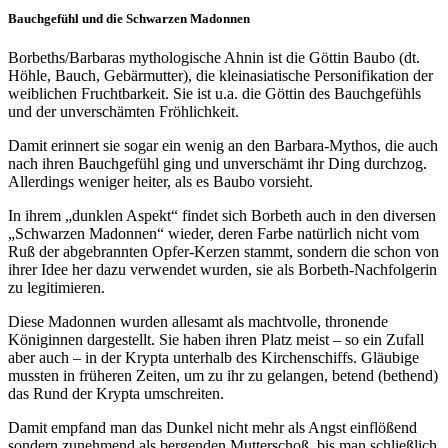
Bauchgefühl und die Schwarzen Madonnen
Borbeths/Barbaras mythologische Ahnin ist die Göttin Baubo (dt.
Höhle, Bauch, Gebärmutter), die kleinasiatische Personifikation der
weiblichen Fruchtbarkeit. Sie ist u.a. die Göttin des Bauchgefühls
und der unverschämten Fröhlichkeit.
Damit erinnert sie sogar ein wenig an den Barbara-Mythos, die auch
nach ihren Bauchgefühl ging und unverschämt ihr Ding durchzog.
Allerdings weniger heiter, als es Baubo vorsieht.
In ihrem „dunklen Aspekt“ findet sich Borbeth auch in den diversen
„Schwarzen Madonnen“ wieder, deren Farbe natürlich nicht vom
Ruß der abgebrannten Opfer-Kerzen stammt, sondern die schon von
ihrer Idee her dazu verwendet wurden, sie als Borbeth-Nachfolgerin
zu legitimieren.
Diese Madonnen wurden allesamt als machtvolle, thronende
Königinnen dargestellt. Sie haben ihren Platz meist – so ein Zufall
aber auch – in der Krypta unterhalb des Kirchenschiffs. Gläubige
mussten in früheren Zeiten, um zu ihr zu gelangen, betend (bethend)
das Rund der Krypta umschreiten.
Damit empfand man das Dunkel nicht mehr als Angst einflößend
sondern zunehmend als bergenden Mutterschoß, bis man schließlich