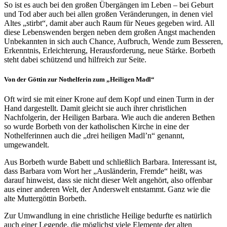
So ist es auch bei den großen Übergängen im Leben – bei Geburt
und Tod aber auch bei allen großen Veränderungen, in denen viel
Altes „stirbt“, damit aber auch Raum für Neues gegeben wird. All
diese Lebenswenden bergen neben dem großen Angst machenden
Unbekannten in sich auch Chance, Aufbruch, Wende zum Besseren,
Erkenntnis, Erleichterung, Herausforderung, neue Stärke. Borbeth
steht dabei schützend und hilfreich zur Seite.
Von der Göttin zur Nothelferin zum „Heiligen Madl“
Oft wird sie mit einer Krone auf dem Kopf und einen Turm in der
Hand dargestellt. Damit gleicht sie auch ihrer christlichen
Nachfolgerin, der Heiligen Barbara. Wie auch die anderen Bethen
so wurde Borbeth von der katholischen Kirche in eine der
Nothelferinnen auch die „drei heiligen Madl’n“ genannt,
umgewandelt.
Aus Borbeth wurde Babett und schließlich Barbara. Interessant ist,
dass Barbara vom Wort her „Ausländerin, Fremde“ heißt, was
darauf hinweist, dass sie nicht dieser Welt angehört, also offenbar
aus einer anderen Welt, der Anderswelt entstammt. Ganz wie die
alte Muttergöttin Borbeth.
Zur Umwandlung in eine christliche Heilige bedurfte es natürlich
auch einer Legende, die möglichst viele Elemente der alten