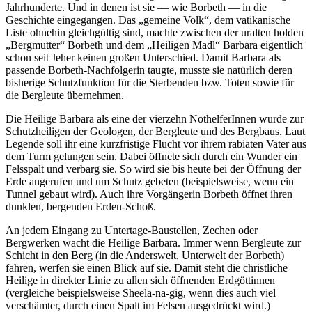
Jahrhunderte. Und in denen ist sie — wie Borbeth — in die
Geschichte eingegangen. Das „gemeine Volk“, dem vatikanische
Liste ohnehin gleichgültig sind, machte zwischen der uralten holden
„Bergmutter“ Borbeth und dem „Heiligen Madl“ Barbara eigentlich
schon seit Jeher keinen großen Unterschied. Damit Barbara als
passende Borbeth-Nachfolgerin taugte, musste sie natürlich deren
bisherige Schutzfunktion für die Sterbenden bzw. Toten sowie für
die Bergleute übernehmen.
Die Heilige Barbara als eine der vierzehn NothelferInnen wurde zur
Schutzheiligen der Geologen, der Bergleute und des Bergbaus. Laut
Legende soll ihr eine kurzfristige Flucht vor ihrem rabiaten Vater aus
dem Turm gelungen sein. Dabei öffnete sich durch ein Wunder ein
Felsspalt und verbarg sie. So wird sie bis heute bei der Öffnung der
Erde angerufen und um Schutz gebeten (beispielsweise, wenn ein
Tunnel gebaut wird). Auch ihre Vorgängerin Borbeth öffnet ihren
dunklen, bergenden Erden-Schoß.
An jedem Eingang zu Untertage-Baustellen, Zechen oder
Bergwerken wacht die Heilige Barbara. Immer wenn Bergleute zur
Schicht in den Berg (in die Anderswelt, Unterwelt der Borbeth)
fahren, werfen sie einen Blick auf sie. Damit steht die christliche
Heilige in direkter Linie zu allen sich öffnenden Erdgöttinnen
(vergleiche beispielsweise Sheela-na-gig, wenn dies auch viel
verschämter, durch einen Spalt im Felsen ausgedrückt wird.)