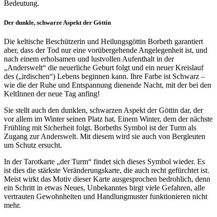
Bedeutung.
Der dunkle, schwarze Aspekt der Göttin
Die keltische Beschützerin und Heilungsgöttin Borbeth garantiert
aber, dass der Tod nur eine vorübergehende Angelegenheit ist, und
nach einem erholsamen und lustvollen Aufenthalt in der
„Anderswelt“ die neuerliche Geburt folgt und ein neuer Kreislauf
des („irdischen“) Lebens beginnen kann. Ihre Farbe ist Schwarz –
wie die der Ruhe und Entspannung dienende Nacht, mit der bei den
KeltInnen der neue Tag anfing!
Sie stellt auch den dunklen, schwarzen Aspekt der Göttin dar, der
vor allem im Winter seinen Platz hat. Einem Winter, dem der nächste
Frühling mit Sicherheit folgt. Borbeths Symbol ist der Turm als
Zugang zur Anderswelt. Mit diesem wird sie auch von Bergleuten
um Schutz ersucht.
In der Tarotkarte „der Turm“ findet sich dieses Symbol wieder. Es
ist dies die stärkste Veränderungskarte, die auch recht gefürchtet ist.
Meist wirkt das Motiv dieser Karte ausgesprochen bedrohlich, denn
ein Schritt in etwas Neues, Unbekanntes birgt viele Gefahren, alle
vertrauten Gewohnheiten und Handlungmuster funktionieren nicht
mehr.