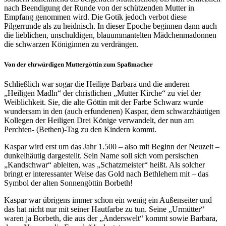
nach Beendigung der Runde von der schützenden Mutter in
Empfang genommen wird. Die Gotik jedoch verbot diese
Pilgerrunde als zu heidnisch. In dieser Epoche beginnen dann auch
die lieblichen, unschuldigen, blauummantelten Mädchenmadonnen
die schwarzen Königinnen zu verdrängen.
Von der ehrwürdigen Muttergöttin zum Spaßmacher
Schließlich war sogar die Heilige Barbara und die anderen
„Heiligen Madln“ der christlichen „Mutter Kirche“ zu viel der
Weiblichkeit. Sie, die alte Göttin mit der Farbe Schwarz wurde
wundersam in den (auch erfundenen) Kaspar, dem schwarzhäutigen
Kollegen der Heiligen Drei Könige verwandelt, der nun am
Perchten- (Bethen)-Tag zu den Kindern kommt.
Kaspar wird erst um das Jahr 1.500 – also mit Beginn der Neuzeit –
dunkelhäutig dargestellt. Sein Name soll sich vom persischen
„Kandschwar“ ableiten, was „Schatzmeister“ heißt. Als sol­cher
bringt er interessanter Wei­se das Gold nach Bethlehem mit – das
Sym­bol der al­ten Son­nen­göt­tin Bor­beth!
Kaspar war übrigens immer schon ein wenig ein Außen­seiter und
das hat nicht nur mit sei­ner Hautfarbe zu tun. Seine „Urmütter“
waren ja Borbeth, die aus der „Anderswelt“ kommt sowie Barbara,