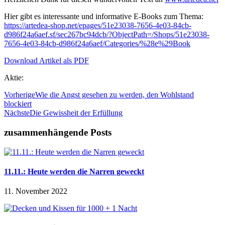
Hier gibt es interessante und informative E-Books zum Thema:
https://artedea-shop.net/epages/51e23038-7656-4e03-84cb-
d986f24a6aef.sf/sec267bc94dcb/?ObjectPath=/Shops/51e23038-
7656-4e03-84cb-d986f24a6aef/Categories/%28e%29Book
Download Artikel als PDF
Aktie:
Vorherige
Wie die Angst gesehen zu werden, den Wohlstand
blockiert
Nächste
Die Gewissheit der Erfüllung
zusammenhängende Posts
11.11.: Heute werden die Narren geweckt
11. November 2022