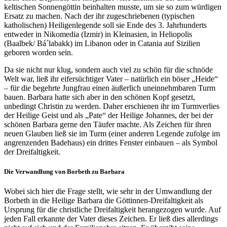
keltischen Sonnengöttin beinhalten musste, um sie so zum würdigen
Ersatz zu machen. Nach der ihr zugeschriebenen (typischen
katholischen) Heiligenlegende soll sie Ende des 3. Jahrhunderts
entweder in Nikomedia (Izmir) in Kleinasien, in Heliopolis
(Baalbek/ Bá´labakk) im Libanon oder in Catania auf Sizilien
geboren worden sein.
Da sie nicht nur klug, sondern auch viel zu schön für die schnöde
Welt war, ließ ihr eifersüchtiger Vater – natürlich ein böser „Heide“
– für die begehrte Jungfrau einen äußerlich uneinnehmbaren Turm
bauen. Barbara hatte sich aber in den schönen Kopf gesetzt,
unbedingt Christin zu werden. Daher erschienen ihr im Turmverlies
der Heilige Geist und als „Pate“ der Heilige Johannes, der bei der
schönen Barbara gerne den Täufer machte. Als Zeichen für ihren
neuen Glauben ließ sie im Turm (einer anderen Legende zufolge im
angrenzenden Badehaus) ein drittes Fenster einbauen – als Symbol
der Dreifaltigkeit.
Die Verwandlung von Borbeth zu Barbara
Wobei sich hier die Frage stellt, wie sehr in der Umwandlung der
Borbeth in die Heilige Barbara die Göttinnen-Dreifaltigkeit als
Ursprung für die christliche Dreifaltigkeit herangezogen wurde. Auf
jeden Fall erkannte der Vater dieses Zeichen. Er ließ dies allerdings