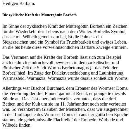
Heiligen Barbara.
Die zyklische Kraft der Muttergöttin Borbeth
Im Sinne der zyklischen Kraft der Muttergöttin Borbeth ein Zeichen
für die Wiederkehr des Lebens nach dem Winter. Borbeths Symbol,
das sie mit Wilbeth gemeinsam hat, ist die Palme – ein
Siegeszeichen und ein Symbol für Fruchtbarkeit und ewiges Leben,
an die bis heute diese vorweihnachtlichen Barbara-Zweige erinnern.
Das Vertrauen auf die Kräfte der Borbeth lässt sich zum Beispiel
auch dadurch eindrucksvoll beweisen, in dem zu keltischer und
römischer Zeit die Stadt Worms Borbetomagus (= das Feld der
Borbet) hieß. Im Zuge der Dialektverschiebung und Latinisierung
Warmazfeld, Warmazia, Wormazia wurde daraus schließlich Worms.
Allerdings war Bischof Burchard, dem Erbauer des Wormser Doms,
die Verehrung der drei Frauen gar nicht Recht, er prangerte dies als
Sünde an. Das lässt aber andererseites vermuten, dass die drei
Bethen und der Kult um sie im 11. Jahrhundert noch sehr verbreitet
war. So verankert im Glauben der Menschen, dass wir ausgerechnet
in der Taufkapelle des Wormser Doms ein aus der gotischen Epoche
stammende geheimnisvolle Flachrelief der Embede, Warbede und
Wilbede finden.