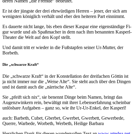
deren Namen „die Fremde“ bedeutet.
Er ist der jüngste der drei ehr­würdigen Herren – jener, der sich am
wenig­sten könig­lich ver­hält und eher den hei­teren Part ein­nimmt.
Es dauerte nicht lan­ge, bis eben dieser Kaspar eine eigen­stän­dige Fi­
gur wur­de und als Spaßma­cher in dem nach ihm benannten Kas­perl-
Thea­ter die Welt auf den Kopf stellt.
Und da­mit tritt er wieder in die Fußstapfen seiner Ur-Mut­ter, der
Borbeth.
Die „schwarze Kraft“
Die „schwarze Kraft“ in der Konstellation der drei­fa­chen Göttin ist
ja nicht im­mer nur die „Weise Alte“. Sie steht auch über den Din­gen
und ist damit auch die „närrische Alte“.
Sie „pfeift sich nix“, sie be­nennt Dinge beim Na­men, bringt das
Augen­zwin­kern rein, bewäl­tigt mit ih­rer Le­benser­fah­rung schein­bar
un­lös­ba­re Auf­gaben – ganz so, wie ihr Ur-Ur-Enkel, der Kasperl!
auch: Barbeth, Cubet, Gberbet, Gwerbet, Gwerbett, Gewerbede,
Querre, Warbede, Worbeth, Werbeth, Heilige Barbara
Herzlichen Dank für diesen wundervollen Text an
www.artedea.net