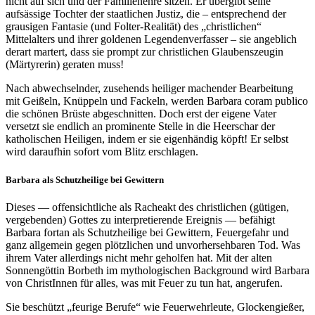
nicht auf sich und der Familienehre sitzen. Er übergibt seine
aufsässige Tochter der staatlichen Justiz, die – entsprechend der
grausigen Fantasie (und Folter-Realität) des „christlichen“
Mittelalters und ihrer goldenen Legendenverfasser – sie angeblich
derart martert, dass sie prompt zur christlichen Glaubenszeugin
(Märtyrerin) geraten muss!
Nach abwechselnder, zusehends heiliger machender Bearbeitung
mit Geißeln, Knüppeln und Fackeln, werden Barbara coram publico
die schönen Brüste abgeschnitten. Doch erst der eigene Vater
versetzt sie endlich an prominente Stelle in die Heerschar der
katholischen Heiligen, indem er sie eigenhändig köpft! Er selbst
wird daraufhin sofort vom Blitz erschlagen.
Barbara als Schutzheilige bei Gewittern
Dieses — offensichtliche als Racheakt des christlichen (gütigen,
vergebenden) Gottes zu interpretierende Ereignis — befähigt
Barbara fortan als Schutzheilige bei Gewittern, Feuergefahr und
ganz allgemein gegen plötzlichen und unvorhersehbaren Tod. Was
ihrem Vater allerdings nicht mehr geholfen hat. Mit der alten
Sonnengöttin Borbeth im mythologischen Background wird Barbara
von ChristInnen für alles, was mit Feuer zu tun hat, angerufen.
Sie beschützt „feurige Berufe“ wie Feuerwehrleute, Glockengießer,