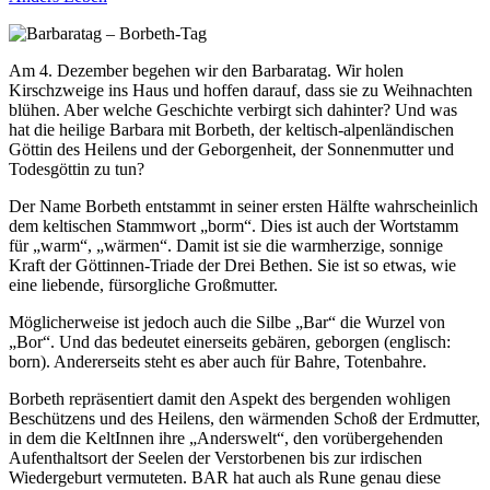
Am 4. Dezember begehen wir den Barbaratag. Wir holen
Kirschzweige ins Haus und hoffen darauf, dass sie zu Weihnachten
blühen. Aber welche Geschichte verbirgt sich dahinter? Und was
hat die heilige Barbara mit Borbeth, der keltisch-alpenländischen
Göttin des Heilens und der Geborgenheit, der Sonnenmutter und
Todesgöttin zu tun?
Der Name Borbeth entstammt in seiner ersten Hälfte wahrscheinlich
dem keltischen Stammwort „borm“. Dies ist auch der Wortstamm
für „warm“, „wärmen“. Damit ist sie die warmherzige, sonnige
Kraft der Göttinnen-Triade der Drei Bethen. Sie ist so etwas, wie
eine liebende, fürsorgliche Großmutter.
Möglicherweise ist jedoch auch die Silbe „Bar“ die Wurzel von
„Bor“. Und das bedeutet einerseits gebären, geborgen (englisch:
born). Andererseits steht es aber auch für Bahre, Totenbahre.
Borbeth repräsentiert damit den Aspekt des bergenden wohligen
Beschützens und des Heilens, den wärmenden Schoß der Erdmutter,
in dem die KeltInnen ihre „Anderswelt“, den vorübergehenden
Aufenthaltsort der Seelen der Verstorbenen bis zur irdischen
Wiedergeburt vermuteten. BAR hat auch als Rune genau diese