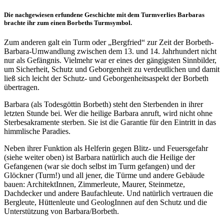
Die nachgewiesen erfundene Geschichte mit dem Turmverlies Barbaras
brachte ihr zum einen Borbeths Turmsymbol.
Zum anderen galt ein Turm oder „Bergfried“ zur Zeit der Borbeth-
Barbara-Umwandlung zwischen dem 13. und 14. Jahrhundert nicht
nur als Gefängnis. Vielmehr war er eines der gängigsten Sinnbilder,
um Sicherheit, Schutz und Geborgenheit zu verdeutlichen und damit
ließ sich leicht der Schutz- und Geborgenheitsaspekt der Borbeth
übertragen.
Barbara (als Todesgöttin Borbeth) steht den Sterbenden in ihrer
letzten Stunde bei. Wer die heilige Barbara anruft, wird nicht ohne
Sterbesakramente sterben. Sie ist die Garantie für den Eintritt in das
himmlische Paradies.
Neben ihrer Funktion als Helferin gegen Blitz- und Feuersgefahr
(siehe weiter oben) ist Barbara natürlich auch die Heilige der
Gefangenen (war sie doch selbst im Turm gefangen) und der
Glöckner (Turm!) und all jener, die Türme und andere Gebäude
bauen: ArchitektInnen, Zimmerleute, Maurer, Steinmetze,
Dachdecker und andere Baufachleute. Und natürlich vertrauen die
Bergleute, Hüttenleute und GeologInnen auf den Schutz und die
Unterstützung von Barbara/Borbeth.