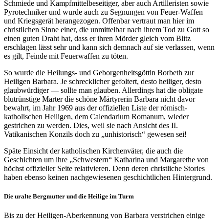
Schmiede und Kampfmittelbeseitiger, aber auch Artilleristen sowie
Pyrotechniker und wurde auch zu Segnungen von Feuer-Waffen
und Kriegsgerät herangezogen. Offenbar vertraut man hier im
christlichen Sinne einer, die unmittelbar nach ihrem Tod zu Gott so
einen guten Draht hat, dass er ihren Mörder gleich vom Blitz
erschlagen lässt sehr und kann sich demnach auf sie verlassen, wenn
es gilt, Feinde mit Feuerwaffen zu töten.
So wurde die Heilungs- und Geborgenheitsgöttin Borbeth zur
Heiligen Barbara. Je schrecklicher gefoltert, desto heiliger, desto
glaubwürdiger — sollte man glauben. Allerdings hat die obligate
blutrünstige Marter die schöne Märtyrerin Barbara nicht davor
bewahrt, im Jahr 1969 aus der offiziellen Liste der römisch-
katholischen Heiligen, dem Calendarium Romanum, wieder
gestrichen zu werden. Dies, weil sie nach Ansicht des II.
Vatikanischen Konzils doch zu „unhistorisch“ gewesen sei!
Späte Einsicht der katholischen Kirchenväter, die auch die
Geschichten um ihre „Schwestern“ Katharina und Margarethe von
höchst offizieller Seite relativieren. Denn deren christliche Stories
haben ebenso keinen nachgewiesenen geschichtlichen Hintergrund.
Die uralte Bergmutter und die Heilige im Turm
Bis zu der Heiligen-Aberkennung von Barbara verstrichen einige