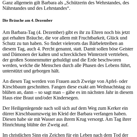
Ganz allgemein gilt Barbara als „Schützerin des Wehrstandes, des
Nährstandes und des Lehrstandes“.
Die Bräuche am 4. Dezember
Am Barbara-Tag (4. Dezember) gibt es ihr zu Ehren noch bis jetzt
gut erhalten Bräuche, die vor allem mit Fruchtbarkeit, Glück und
Schutz zu tun haben. So findet vielerorts das Bärbeletreiben an
diesem Tag, auch 4. Percht genannt, statt. Damit sollen böse Geister
und Dämonen der kalten und schrecklichen Winterzeit vertrieben,
der großen Sonnenmutter gehuldigt und die Erde beschworen
werden, welche die Menschen durch alle Phasen des Lebens führt,
unterstützt und geborgen hält.
An diesen Tag werden von Frauen auch Zweige von Apfel- oder
Kirschbaum geschnitten. Fangen diese exakt am Weihnachtstag zu
blühen an, dann – so sagt man – gäbe es im nächsten Jahr in diesem
Haus eine Braut und/oder Kindersegen.
Der Heiligenlegende nach soll sich auf dem Weg zum Kerker ein
dürrer Kirschbaumzweig im Kleid der Barbara verfangen haben.
Diesen habe sie mit Wasser aus ihrem Krug versorgt. Am Tag ihrer
Hinrichtung blühte der Zweig auf.
Im christlichen Sinn ein Zeichen für ein Leben nach dem Tod der