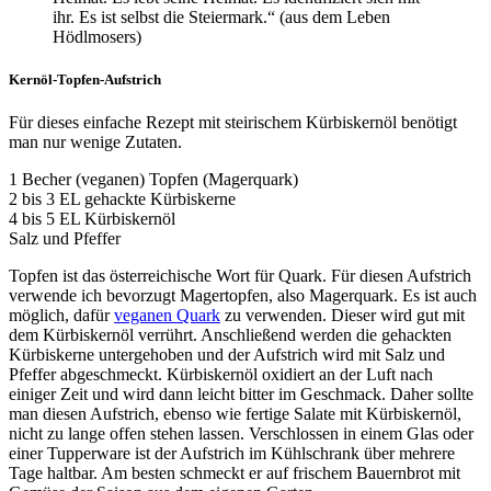
ihr. Es ist selbst die Steiermark.“ (aus dem Leben
Hödlmosers)
Kernöl-Topfen-Aufstrich
Für dieses einfache Rezept mit steirischem Kürbiskernöl benötigt
man nur wenige Zutaten.
1 Becher (veganen) Topfen (Magerquark)
2 bis 3 EL gehackte Kürbiskerne
4 bis 5 EL Kürbiskernöl
Salz und Pfeffer
Topfen ist das österreichische Wort für Quark. Für diesen Aufstrich
verwende ich bevorzugt Magertopfen, also Magerquark. Es ist auch
möglich, dafür
veganen Quark
zu verwenden. Dieser wird gut mit
dem Kürbiskernöl verrührt. Anschließend werden die gehackten
Kürbiskerne untergehoben und der Aufstrich wird mit Salz und
Pfeffer abgeschmeckt. Kürbiskernöl oxidiert an der Luft nach
einiger Zeit und wird dann leicht bitter im Geschmack. Daher sollte
man diesen Aufstrich, ebenso wie fertige Salate mit Kürbiskernöl,
nicht zu lange offen stehen lassen. Verschlossen in einem Glas oder
einer Tupperware ist der Aufstrich im Kühlschrank über mehrere
Tage haltbar. Am besten schmeckt er auf frischem Bauernbrot mit