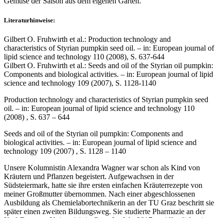
Gemüse der Saison aus dem eigenen Garten.
Literaturhinweise:
Gilbert O. Fruhwirth et al.: Production technology and
characteristics of Styrian pumpkin seed oil. – in: European journal of
lipid science and technology 110 (2008), S. 637-644
Gilbert O. Fruhwirth et al.: Seeds and oil of the Styrian oil pumpkin:
Components and biological activities. – in: European journal of lipid
science and technology 109 (2007), S. 1128-1140
Production technology and characteristics of Styrian pumpkin seed
oil. – in: European journal of lipid science and technology 110
(2008) , S. 637 – 644
Seeds and oil of the Styrian oil pumpkin: Components and
biological activities. – in: European journal of lipid science and
technology 109 (2007) , S. 1128 – 1140
Unsere Kolumnistin Alexandra Wagner war schon als Kind von
Kräutern und Pflanzen begeistert. Aufgewachsen in der
Südsteiermark, hatte sie ihre ersten einfachen Kräuterrezepte von
meiner Großmutter übernommen. Nach einer abgeschlossenen
Ausbildung als Chemielabortechnikerin an der TU Graz beschritt sie
später einen zweiten Bildungsweg. Sie studierte Pharmazie an der