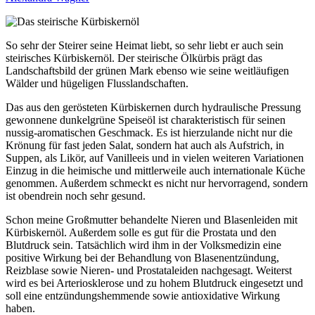
So sehr der Steirer seine Heimat liebt, so sehr liebt er auch sein
steirisches Kürbiskernöl. Der steirische Ölkürbis prägt das
Landschaftsbild der grünen Mark ebenso wie seine weitläufigen
Wälder und hügeligen Flusslandschaften.
Das aus den gerösteten Kürbiskernen durch hydraulische Pressung
gewonnene dunkelgrüne Speiseöl ist charakteristisch für seinen
nussig-aromatischen Geschmack. Es ist hierzulande nicht nur die
Krönung für fast jeden Salat, sondern hat auch als Aufstrich, in
Suppen, als Likör, auf Vanilleeis und in vielen weiteren Variationen
Einzug in die heimische und mittlerweile auch internationale Küche
genommen. Außerdem schmeckt es nicht nur hervorragend, sondern
ist obendrein noch sehr gesund.
Schon meine Großmutter behandelte Nieren und Blasenleiden mit
Kürbiskernöl. Außerdem solle es gut für die Prostata und den
Blutdruck sein. Tatsächlich wird ihm in der Volksmedizin eine
positive Wirkung bei der Behandlung von Blasenentzündung,
Reizblase sowie Nieren- und Prostataleiden nachgesagt. Weiterst
wird es bei Arteriosklerose und zu hohem Blutdruck eingesetzt und
soll eine entzündungshemmende sowie antioxidative Wirkung
haben.