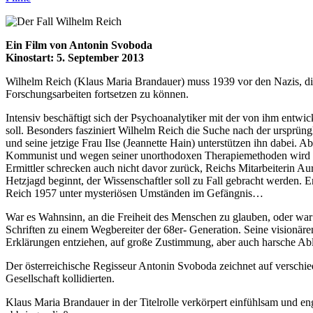
Ein Film von Antonin Svoboda
Kinostart: 5. September 2013
Wilhelm Reich (Klaus Maria Brandauer) muss 1939 vor den Nazis, die s
Forschungsarbeiten fortsetzen zu können.
Intensiv beschäftigt sich der Psychoanalytiker mit der von ihm ent
soll. Besonders fasziniert Wilhelm Reich die Suche nach der ursprüngl
und seine jetzige Frau Ilse (Jeannette Hain) unterstützen ihn dabei
Kommunist und wegen seiner unorthodoxen Therapiemethoden wird er be
Ermittler schrecken auch nicht davor zurück, Reichs Mitarbeiterin Au
Hetzjagd beginnt, der Wissenschaftler soll zu Fall gebracht werden. E
Reich 1957 unter mysteriösen Umständen im Gefängnis…
War es Wahnsinn, an die Freiheit des Menschen zu glauben, oder wa
Schriften zu einem Wegbereiter der 68er- Generation. Seine visionären
Erklärungen entziehen, auf große Zustimmung, aber auch harsche Ab
Der österreichische Regisseur Antonin Svoboda zeichnet auf versch
Gesellschaft kollidierten.
Klaus Maria Brandauer in der Titelrolle verkörpert einfühlsam und e