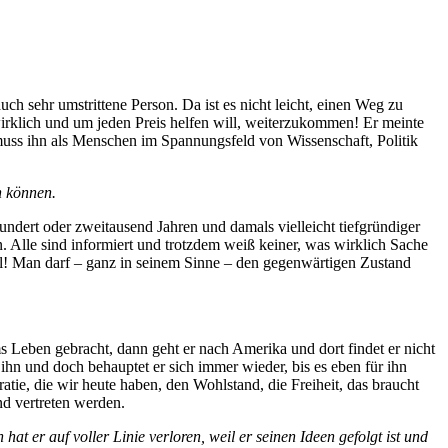
h sehr umstrittene Person. Da ist es nicht leicht, einen Weg zu
wirklich und um jeden Preis helfen will, weiterzukommen! Er meinte
 muss ihn als Menschen im Spannungsfeld von Wissenschaft, Politik
n können.
 hundert oder zweitausend Jahren und damals vielleicht tiefgründiger
. Alle sind informiert und trotzdem weiß keiner, was wirklich Sache
teil! Man darf – ganz in seinem Sinne – den gegenwärtigen Zustand
ms Leben gebracht, dann geht er nach Amerika und dort findet er nicht
ihn und doch behauptet er sich immer wieder, bis es eben für ihn
tie, die wir heute haben, den Wohlstand, die Freiheit, das braucht
nd vertreten werden.
 er auf voller Linie verloren, weil er seinen Ideen gefolgt ist und