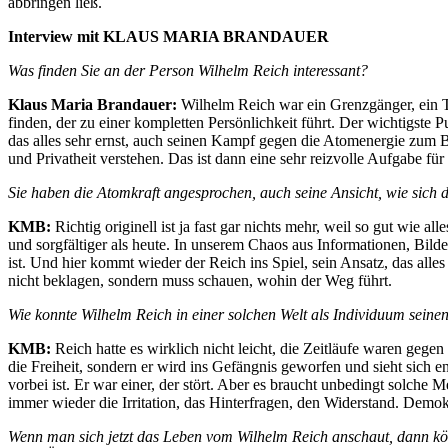
abbringen ließ.
Interview mit KLAUS MARIA BRANDAUER
Was finden Sie an der Person Wilhelm Reich interessant?
Klaus Maria Brandauer:
Wilhelm Reich war ein Grenzgänger, ein Tau
finden, der zu einer kompletten Persönlichkeit führt. Der wichtigste
das alles sehr ernst, auch seinen Kampf gegen die Atomenergie zum Be
und Privatheit verstehen. Das ist dann eine sehr reizvolle Aufgabe für
Sie haben die Atomkraft angesprochen, auch seine Ansicht, wie sich 
KMB:
Richtig originell ist ja fast gar nichts mehr, weil so gut wie a
und sorgfältiger als heute. In unserem Chaos aus Informationen, Bild
ist. Und hier kommt wieder der Reich ins Spiel, sein Ansatz, das all
nicht beklagen, sondern muss schauen, wohin der Weg führt.
Wie konnte Wilhelm Reich in einer solchen Welt als Individuum seine
KMB:
Reich hatte es wirklich nicht leicht, die Zeitläufe waren gege
die Freiheit, sondern er wird ins Gefängnis geworfen und sieht sich 
vorbei ist. Er war einer, der stört. Aber es braucht unbedingt solche
immer wieder die Irritation, das Hinterfragen, den Widerstand. Demok
Wenn man sich jetzt das Leben vom Wilhelm Reich anschaut, dann könnt