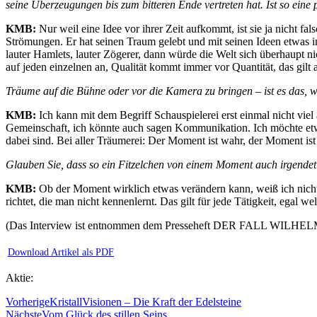
seine Überzeugungen bis zum bitteren Ende vertreten hat. Ist so eine 
KMB:
Nur weil eine Idee vor ihrer Zeit aufkommt, ist sie ja nicht f
Strömungen. Er hat seinen Traum gelebt und mit seinen Ideen etwas in u
lauter Hamlets, lauter Zögerer, dann würde die Welt sich überhaupt 
auf jeden einzelnen an, Qualität kommt immer vor Quantität, das gilt 
Träume auf die Bühne oder vor die Kamera zu bringen – ist es das, was
KMB:
Ich kann mit dem Begriff Schauspielerei erst einmal nicht viel 
Gemeinschaft, ich könnte auch sagen Kommunikation. Ich möchte etwas
dabei sind. Bei aller Träumerei: Der Moment ist wahr, der Moment ist
Glauben Sie, dass so ein Fitzelchen von einem Moment auch irgend
KMB:
Ob der Moment wirklich etwas verändern kann, weiß ich nicht
richtet, die man nicht kennenlernt. Das gilt für jede Tätigkeit, egal w
(Das Interview ist entnommen dem Presseheft DER FALL WILHE
Download Artikel als PDF
Aktie:
Vorherige
KristallVisionen – Die Kraft der Edelsteine
Nächste
Vom Glück des stillen Seins