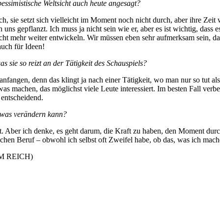
pessimistische Weltsicht auch heute angesagt?
alsch, sie setzt sich vielleicht im Moment noch nicht durch, aber ihre
ns gepflanzt. Ich muss ja nicht sein wie er, aber es ist wichtig, dass e
nicht mehr weiter entwickeln. Wir müssen eben sehr aufmerksam sein, 
auch für Ideen!
 sie so reizt an der Tätigkeit des Schauspiels?
anfangen, denn das klingt ja nach einer Tätigkeit, wo man nur so tut als
 machen, das möglichst viele Leute interessiert. Im besten Fall verbe
 entscheidend.
etwas verändern kann?
. Aber ich denke, es geht darum, die Kraft zu haben, den Moment dur
elchen Beruf – obwohl ich selbst oft Zweifel habe, ob das, was ich mache
LM REICH)