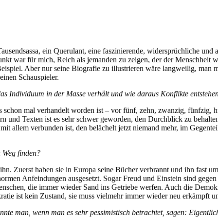
sendsassa, ein Querulant, eine faszinierende, widersprüchliche und auc
 Punkt war für mich, Reich als jemanden zu zeigen, der der Menschheit 
ispiel. Aber nur seine Biografie zu illustrieren wäre langweilig, man
 einen Schauspieler.
das Individuum in der Masse verhält und wie daraus Konflikte entstehe
lles schon mal verhandelt worden ist – vor fünf, zehn, zwanzig, fünfzig,
ern und Texten ist es sehr schwer geworden, den Durchblick zu behalten
es mit allem verbunden ist, den belächelt jetzt niemand mehr, im Gegen
n Weg finden?
n ihn. Zuerst haben sie in Europa seine Bücher verbrannt und ihn fast u
enormen Anfeindungen ausgesetzt. Sogar Freud und Einstein sind gegen 
 Menschen, die immer wieder Sand ins Getriebe werfen. Auch die Demokra
ratie ist kein Zustand, sie muss vielmehr immer wieder neu erkämpft u
e man, wenn man es sehr pessimistisch betrachtet, sagen: Eigentlich hat