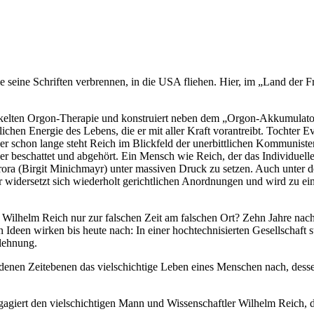
eine Schriften verbrennen, in die USA fliehen. Hier, im „Land der Frei
wickelten Orgon-Therapie und konstruiert neben dem „Orgon-Akkumulat
ichen Energie des Lebens, die er mit aller Kraft vorantreibt. Tochter E
. Aber schon lange steht Reich im Blickfeld der unerbittlichen Kommun
schattet und abgehört. Ein Mensch wie Reich, der das Individuelle im
rora (Birgit Minichmayr) unter massiven Druck zu setzen. Auch unter d
r widersetzt sich wiederholt gerichtlichen Anordnungen und wird zu eine
r Wilhelm Reich nur zur falschen Zeit am falschen Ort? Zehn Jahre n
 Ideen wirken bis heute nach: In einer hochtechnisierten Gesellschaft 
lehnung.
iedenen Zeitebenen das vielschichtige Leben eines Menschen nach, de
ngagiert den vielschichtigen Mann und Wissenschaftler Wilhelm Reich, 