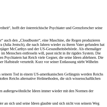
heit“, hofft der österreichische Psychiater und Grenzforscher seine
or“ auch den „Cloudbuster“, eine Maschine, die Regen produzieren
va (Julia Jentsch), die nach Jahren wieder zu ihrem Vater gefunden hat
istenjäger McCarthys und der US-Gesundheitsbehörde. Als ehemaliger
 Menschen entfesseln will, passt nicht in ihr rigides System. Die
en Psychiatern hat Reich viele Gegner, die seine Ideen ablehnen. Die
r Haftstrafe verurteilt. Kurz vor seiner Entlassung stirbt Wilhelm
ach seinem Tod in einem US-amerikanischen Gefängnis werden Reichs
stoßen Reichs alternative Heilmethoden, die sich wissenschaftlichen
ssen außergewöhnliche Ideen immer wieder mit den Normen der
der an sich und seine Ideen glaubte und sich nicht von seinem Weg