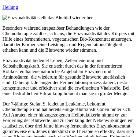
Heilung
Besonders während strapaziöser Behandlungen wie der
Chemotherapie zahlt es sich aus, die Enzymaktivität des Körpers mit
Hilfe eines fermentierten, vegetarischen Bio-Konzentrat anzuregen,
damit der Körper seine Leistungs- und Regenerationsfähigkeit
erhalten kann und die Blutwerte wieder stimmen.
Enzymaktivität bedeutet Leben, Zellerneuerung und
Selbstheilungskraft. Sie entsteht durch das in der fermentierten
Rohkost enthaltene natürliche Angebot an Enzymen und
Aminosäuren, die wiederum für gesunde Blutwerte unerlässlich
sind. Dabei gilt: Je länger der Fermentationsprozess dauert, desto
konzentrierter und effektiver sind die erwünschten Vitalstoffe. Bei
einer bedrohlichen Erkrankung braucht man sie in großer Menge:
Der 7-jährige Stefan S. leidet an Leukämie, bekommt
Chemotherapie und hat bereits einige Bluttransfusionen hinter sich.
Auf Anraten einer hinzugezogenen Heilpraktikerin nimmt er, zur
Förderung der Blutwerte und zur Senkung der Nebenwirkungen ein
asiatisches, über drei Jahre hinweg fermentiertes Enzymkonzentrat
grammweise ein. Jenes unterstützt die Therapie so effektiv, dass sich
seine Blutwerte bereits nach vier Wochen erholt haben. Er braucht