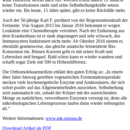
keine Transfusionen mehr und seine Selbstheilungskräfte setzen
wieder ein. Bis heute, 15 Jahre später, gibt es keine Rückfälle mehr.
Auch der 50-jährige Karl F. profitiert von der Regenerationskraft der
Fermente. Von August 2015 bis Januar 2016 bekommt er wegen
Leukämie eine Chemotherapie verordnet. Nach der Entlassung aus
dem Krankenhaus ist er stark abgemagert und sehr schwach, das
Immunsystem funktioniert nicht mehr. Ab Oktober 2016 nimmt er,
ebenfalls grammweise, das gleiche asiatische fermentierte Bio-
Konzentrat ein. Binnen Kurzem geht es mit seiner Kraft und
Lebenslust steil bergauf. Bald schon kann er wieder wandern und
schafft sogar Ziele mit 500 m Höhendifferenz.
Die Orthomolekuarmedizin erklärt den guten Erfolg so: „In einem
über Jahre hinweg gereiften vegetarischen Fermentationsprodukt
stecken viele hochenergetische Enzyme und Aminosäuren, die sich
sofort positiv auf das Allgemeinbefinden auswirken. Selbstheilung
setzt automatisch ein, sobald der Körper mit der ausreichenden
Menge an natürlichen, verwertbaren Enzymen versorgt ist, denn alle
mikrobiologischen Lebensprozesse laufen dann wieder reibungslos
ab.“
Weitere Informationen:
www.mk-europa.de
Download Artikel als PDF