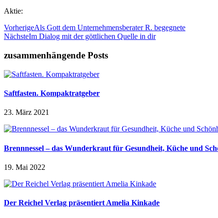
Aktie:
Vorherige
Als Gott dem Unternehmensberater R. begegnete
Nächste
Im Dialog mit der göttlichen Quelle in dir
zusammenhängende Posts
Saftfasten. Kompaktratgeber
23. März 2021
Brennnessel – das Wunderkraut für Gesundheit, Küche und Sch
19. Mai 2022
Der Reichel Verlag präsentiert Amelia Kinkade