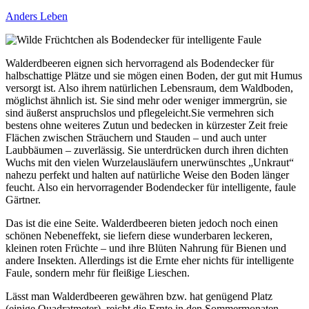
Anders Leben
Walderdbeeren eignen sich hervorragend als Bodendecker für
halbschattige Plätze und sie mögen einen Boden, der gut mit Humus
versorgt ist. Also ihrem natürlichen Lebensraum, dem Waldboden,
möglichst ähnlich ist. Sie sind mehr oder weniger immergrün, sie
sind äußerst anspruchslos und pflegeleicht.
Sie vermehren sich
bestens ohne weiteres Zutun und bedecken in kürzester Zeit freie
Flächen zwischen Sträuchern und Stauden – und auch unter
Laubbäumen – zuverlässig. Sie unterdrücken durch ihren dichten
Wuchs mit den vielen Wurzelausläufern unerwünschtes „Unkraut“
nahezu perfekt und halten auf natürliche Weise den Boden länger
feucht. Also ein hervorragender Bodendecker für intelligente, faule
Gärtner.
Das ist die eine Seite. Walderdbeeren bieten jedoch noch einen
schönen Nebeneffekt, sie liefern diese wunderbaren leckeren,
kleinen roten Früchte – und ihre Blüten Nahrung für Bienen und
andere Insekten. Allerdings ist die Ernte eher nichts für intelligente
Faule, sondern mehr für fleißige Lieschen.
Lässt man Walderdbeeren gewähren bzw. hat genügend Platz
(einige Quadratmeter), reicht die Ernte in den Sommermonaten