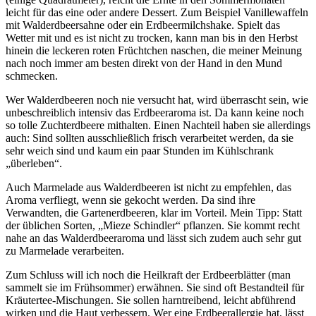
leicht für das eine oder andere Dessert. Zum Beispiel Vanillewaffeln
mit Walderdbeersahne oder ein Erdbeermilchshake. Spielt das
Wetter mit und es ist nicht zu trocken, kann man bis in den Herbst
hinein die leckeren roten Früchtchen naschen, die meiner Meinung
nach noch immer am besten direkt von der Hand in den Mund
schmecken.
Wer Walderdbeeren noch nie versucht hat, wird überrascht sein, wie
unbeschreiblich intensiv das Erdbeeraroma ist. Da kann keine noch
so tolle Zuchterdbeere mithalten. Einen Nachteil haben sie allerdings
auch: Sind sollten ausschließlich frisch verarbeitet werden, da sie
sehr weich sind und kaum ein paar Stunden im Kühlschrank
„überleben“.
Auch Marmelade aus Walderdbeeren ist nicht zu empfehlen, das
Aroma verfliegt, wenn sie gekocht werden. Da sind ihre
Verwandten, die Gartenerdbeeren, klar im Vorteil. Mein Tipp: Statt
der üblichen Sorten, „Mieze Schindler“ pflanzen. Sie kommt recht
nahe an das Walderdbeeraroma und lässt sich zudem auch sehr gut
zu Marmelade verarbeiten.
Zum Schluss will ich noch die Heilkraft der Erdbeerblätter (man
sammelt sie im Frühsommer) erwähnen. Sie sind oft Bestandteil für
Kräutertee-Mischungen. Sie sollen harntreibend, leicht abführend
wirken und die Haut verbessern. Wer eine Erdbeerallergie hat, lässt