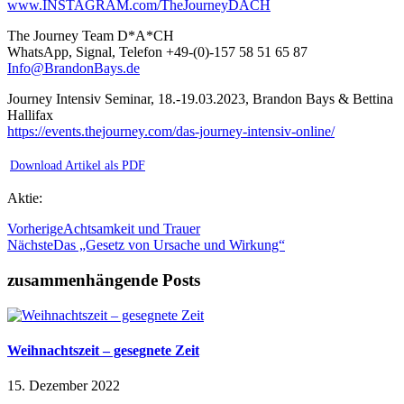
www.INSTAGRAM.com/TheJourneyDACH
The Journey Team D*A*CH
WhatsApp, Signal, Telefon +49-(0)-157 58 51 65 87
Info@BrandonBays.de
Journey Intensiv Seminar, 18.-19.03.2023, Brandon Bays & Bettina
Hallifax
https://events.thejourney.com/das-journey-intensiv-online/
Download Artikel als PDF
Aktie:
Vorherige
Achtsamkeit und Trauer
Nächste
Das „Gesetz von Ursache und Wirkung“
zusammenhängende Posts
Weihnachtszeit – gesegnete Zeit
15. Dezember 2022