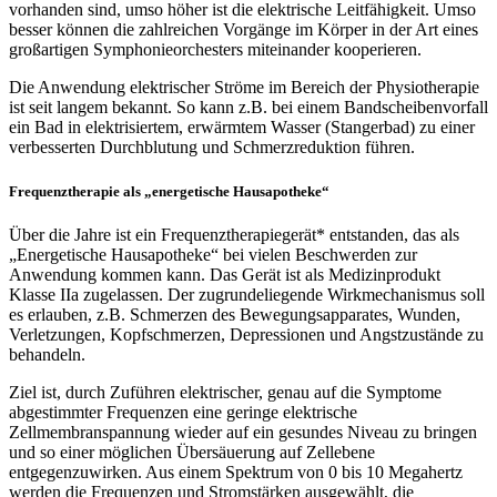
vorhanden sind, umso höher ist die elektrische Leitfähigkeit. Umso
besser können die zahlreichen Vorgänge im Körper in der Art eines
großartigen Symphonieorchesters miteinander kooperieren.
Die Anwendung elektrischer Ströme im Bereich der Physiotherapie
ist seit langem bekannt. So kann z.B. bei einem Bandscheibenvorfall
ein Bad in elektrisiertem, erwärmtem Wasser (Stangerbad) zu einer
verbesserten Durchblutung und Schmerzreduktion führen.
Frequenztherapie als „energetische Hausapotheke“
Über die Jahre ist ein Frequenztherapiegerät* entstanden, das als
„Energetische Hausapotheke“ bei vielen Beschwerden zur
Anwendung kommen kann. Das Gerät ist als Medizinprodukt
Klasse IIa zugelassen. Der zugrundeliegende Wirkmechanismus soll
es erlauben, z.B. Schmerzen des Bewegungsapparates, Wunden,
Verletzungen, Kopfschmerzen, Depressionen und Angstzustände zu
behandeln.
Ziel ist, durch Zuführen elektrischer, genau auf die Symptome
abgestimmter Frequenzen eine geringe elektrische
Zellmembranspannung wieder auf ein gesundes Niveau zu bringen
und so einer möglichen Übersäuerung auf Zellebene
entgegenzuwirken. Aus einem Spektrum von 0 bis 10 Megahertz
werden die Frequenzen und Stromstärken ausgewählt, die