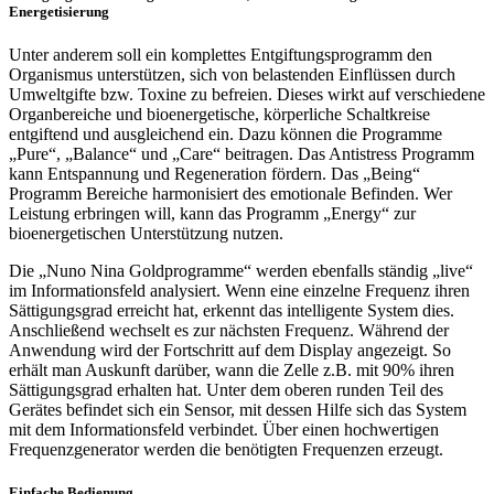
Energetisierung
Unter anderem soll ein komplettes Entgiftungsprogramm den
Organismus unterstützen, sich von belastenden Einflüssen durch
Umweltgifte bzw. Toxine zu befreien. Dieses wirkt auf verschiedene
Organbereiche und bioenergetische, körperliche Schaltkreise
entgiftend und ausgleichend ein. Dazu können die Programme
„Pure“, „Balance“ und „Care“ beitragen. Das Antistress Programm
kann Entspannung und Regeneration fördern. Das „Being“
Programm Bereiche harmonisiert des emotionale Befinden. Wer
Leistung erbringen will, kann das Programm „Energy“ zur
bioenergetischen Unterstützung nutzen.
Die „Nuno Nina Goldprogramme“ werden ebenfalls ständig „live“
im Informationsfeld analysiert. Wenn eine einzelne Frequenz ihren
Sättigungsgrad erreicht hat, erkennt das intelligente System dies.
Anschließend wechselt es zur nächsten Frequenz. Während der
Anwendung wird der Fortschritt auf dem Display angezeigt. So
erhält man Auskunft darüber, wann die Zelle z.B. mit 90% ihren
Sättigungsgrad erhalten hat. Unter dem oberen runden Teil des
Gerätes befindet sich ein Sensor, mit dessen Hilfe sich das System
mit dem Informationsfeld verbindet. Über einen hochwertigen
Frequenzgenerator werden die benötigten Frequenzen erzeugt.
Einfache Bedienung