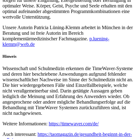
sorgen für unsere Entgiftung, Energetisierung oder Beruhigung in
optimaler Weise. Körper, Geist, Psyche und Seele erhalten mit den
optimal aufeinander abgestimmten Programmkombinationen eine
wertvolle Unterstützung.
Unsere Autorin Patricia Lüning-Klemm arbeitet in München in der
Beratung und ist freie Autorin im Bereich
komplementärmedizinischer Fachmagazine.
p.luening-
klemm@web.de
Hinweis
Wissenschaft und Schulmedizin erkennen die TimeWaver-Systeme
und deren hier beschriebene Anwendungen aufgrund fehlender
wissenschaftlicher Nachweise im Sinne der Schulmedizin nicht an.
Die hier wiedergegebenen Fälle sind Einzelfallbeispiele, welche
nicht verallgemeinerbar sind. Darin getätigte Aussagen geben
lediglich die Meinung und Erfahrung des Anwenders wieder. Ob
angesprochene oder andere mögliche Behandlungserfolge auf die
Behandlung mit TimeWaver Systemen zurückzuführen sind, ist
nicht nachgewiesen.
Weitere Informationen:
https://timewaver.com/de/
Auch interessant:
https://taomagazin.de/gesundheit-beginnt-in-der-