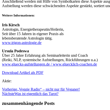
Anschließend werden mit Hilfe von Symbolkarten diese Aspekte ausge
Aufstellung werden diese schwächenden Aspekte gestärkt, sortiert un
Weitere Informationen:
Iris Kirsch
Astrologin, Energietherapeutin/
Heilerin,
Seit über 15 Jahren in eigener Praxis als
lebensberatende Astrologin tätig.
www.trigon-astrologie.de
Ursula Podeswa
Über 25 Jahre Erfahrung als Seminarleiterin und Coach
(Reiki, NLP, systemische Aufstellungen, Rückführungen u.a.)
www.gluecks-aufstellungen.
de
/ www.gluecklich-coachen.de
Download Artikel als PDF
Aktie:
Vorherige
„Veggie Radio“ – nicht nur für Veganer!
Nächste
Was ist eigentlich das Tarot?
zusammenhängende Posts