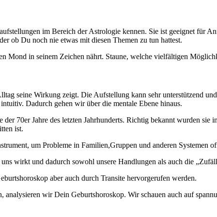
ufstellungen im Bereich der Astrologie kennen. Sie ist geeignet für A
Oder ob Du noch nie etwas mit diesen Themen zu tun hattest.
en Mond in seinem Zeichen nährt. Staune, welche vielfältigen Möglich
lltag seine Wirkung zeigt. Die Aufstellung kann sehr unterstützend un
 intuitiv. Dadurch gehen wir über die mentale Ebene hinaus.
 der 70er Jahre des letzten J
ahrhunderts. Richtig bekannt wurden sie i
ten ist.
s Instrument, um Probleme in Familien,Gruppen und anderen Systemen off
 uns wirkt und dadurch sowohl unsere Handlungen als auch die „Zufäll
eburtshoroskop aber auch durch Transite hervorgerufen werden.
ten, analysieren wir Dein Geburtshoroskop. Wir schauen auch auf spann