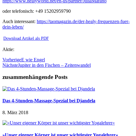
https://www.healyworld.net/en-us/partner/JuliaMarano
oder telefonisch: +49 15202959790
Auch interessant:
https://taomagazin.de/der-healy-frequenzen-fuer-
dein-leben/
Download Artikel als PDF
Aktie:
Vorherige
E wie Engel
Nächste
Jupiter in den Fischen – Zeitenwandel
zusammenhängende Posts
Das 4-Stunden-Massage-Spezial bei Djandela
8. März 2018
»Unser eigener Körper ist unser wichtigster Yogalehrer«