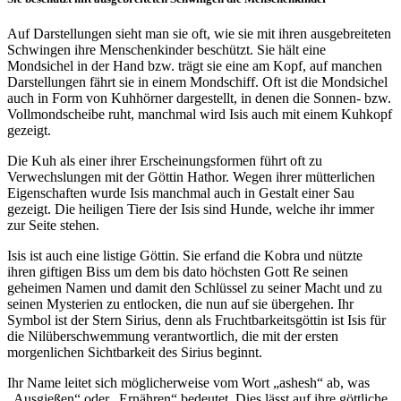
Auf Darstellungen sieht man sie oft, wie sie mit ihren ausgebreiteten
Schwingen ihre Menschenkinder beschützt. Sie hält eine
Mondsichel in der Hand bzw. trägt sie eine am Kopf, auf manchen
Darstellungen fährt sie in einem Mondschiff. Oft ist die Mondsichel
auch in Form von Kuhhörner dargestellt, in denen die Sonnen- bzw.
Vollmondscheibe ruht, manchmal wird Isis auch mit einem Kuhkopf
gezeigt.
Die Kuh als einer ihrer Erscheinungsformen führt oft zu
Verwechslungen mit der Göttin Hathor. Wegen ihrer mütterlichen
Eigenschaften wurde Isis manchmal auch in Gestalt einer Sau
gezeigt. Die heiligen Tiere der Isis sind Hunde, welche ihr immer
zur Seite stehen.
Isis ist auch eine listige Göttin. Sie erfand die Kobra und nützte
ihren giftigen Biss um dem bis dato höchsten Gott Re seinen
geheimen Namen und damit den Schlüssel zu seiner Macht und zu
seinen Mysterien zu entlocken, die nun auf sie übergehen. Ihr
Symbol ist der Stern Sirius, denn als Fruchtbarkeitsgöttin ist Isis für
die Nilüberschwemmung verantwortlich, die mit der ersten
morgenlichen Sichtbarkeit des Sirius beginnt.
Ihr Name leitet sich möglicherweise vom Wort „ashesh“ ab, was
„Ausgießen“ oder „Ernähren“ bedeutet. Dies lässt auf ihre göttliche