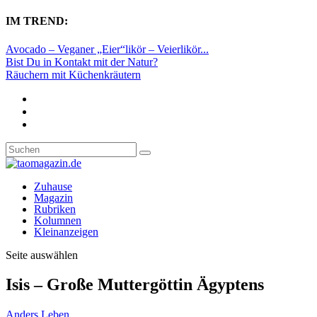
IM TREND:
Avocado – Veganer „Eier“likör – Veierlikör...
Bist Du in Kontakt mit der Natur?
Räuchern mit Küchenkräutern
Zuhause
Magazin
Rubriken
Kolumnen
Kleinanzeigen
Seite auswählen
Isis – Große Muttergöttin Ägyptens
Anders Leben