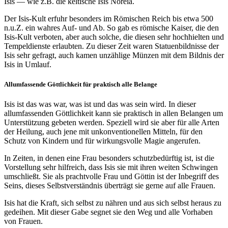
Isis — wie z.B. die keltische Isis Noreia.
Der Isis-Kult erfuhr besonders im Römischen Reich bis etwa 500
n.u.Z. ein wahres Auf- und Ab. So gab es römische Kaiser, die den
Isis-Kult verboten, aber auch solche, die diesen sehr hochhielten und
Tempeldienste erlaubten. Zu dieser Zeit waren Statuenbildnisse der
Isis sehr gefragt, auch kamen unzählige Münzen mit dem Bildnis der
Isis in Umlauf.
Allumfassende Göttlichkeit für praktisch alle Belange
Isis ist das was war, was ist und das was sein wird. In dieser
allumfassenden Göttlichkeit kann sie praktisch in allen Belangen um
Unterstützung gebeten werden. Speziell wird sie aber für alle Arten
der Heilung, auch jene mit unkonventionellen Mitteln, für den
Schutz von Kindern und für wirkungsvolle Magie angerufen.
In Zeiten, in denen eine Frau besonders schutzbedürftig ist, ist die
Vorstellung sehr hilfreich, dass Isis sie mit ihren weiten Schwingen
umschließt. Sie als prachtvolle Frau und Göttin ist der Inbegriff des
Seins, dieses Selbstverständnis überträgt sie gerne auf alle Frauen.
Isis hat die Kraft, sich selbst zu nähren und aus sich selbst heraus zu
gedeihen. Mit dieser Gabe segnet sie den Weg und alle Vorhaben
von Frauen.