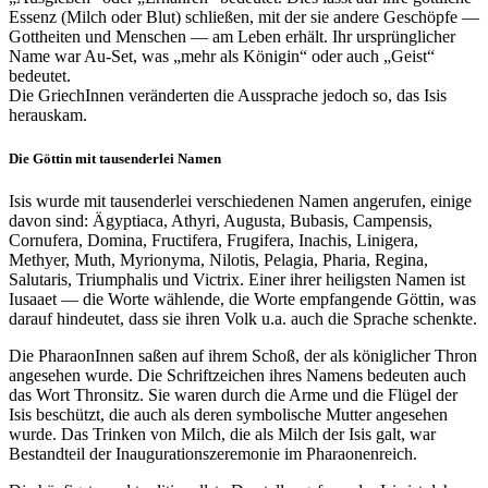
Essenz (Milch oder Blut) schließen, mit der sie andere Geschöpfe —
Gottheiten und Menschen — am Leben erhält. Ihr ursprünglicher
Name war Au-Set, was „mehr als Königin“ oder auch „Geist“
bedeutet.
Die GriechInnen veränderten die Aussprache jedoch so, das Isis
herauskam.
Die Göttin mit tausenderlei Namen
Isis wurde mit tausenderlei verschiedenen Namen angerufen, einige
davon sind: Ägyptiaca, Athyri, Augusta, Bubasis, Campensis,
Cornufera, Domina, Fructifera, Frugifera, Inachis, Linigera,
Methyer, Muth, Myrionyma, Nilotis, Pelagia, Pharia, Regina,
Salutaris, Triumphalis und Victrix. Einer ihrer heiligsten Namen ist
Iusaaet — die Worte wählende, die Worte empfangende Göttin, was
darauf hindeutet, dass sie ihren Volk u.a. auch die Sprache schenkte.
Die PharaonInnen saßen auf ihrem Schoß, der als königlicher Thron
angesehen wurde. Die Schriftzeichen ihres Namens bedeuten auch
das Wort Thronsitz. Sie waren durch die Arme und die Flügel der
Isis beschützt, die auch als deren symbolische Mutter angesehen
wurde. Das Trinken von Milch, die als Milch der Isis galt, war
Bestandteil der Inaugurationszeremonie im Pharaonenreich.