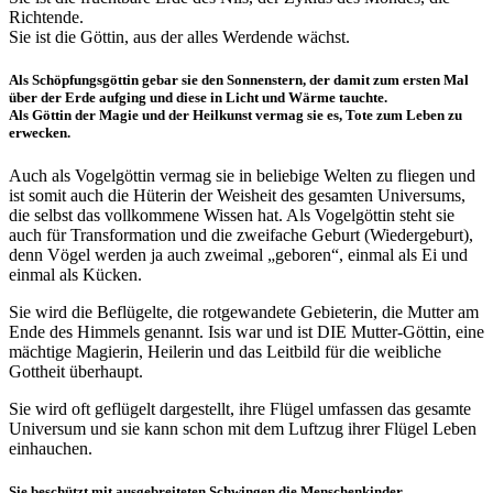
Richtende.
Sie ist die Göttin, aus der alles Werdende wächst.
Als Schöpfungsgöttin gebar sie den Sonnenstern, der damit zum ersten Mal
über der Erde aufging und diese in Licht und Wärme tauchte.
Als Göttin der Magie und der Heilkunst vermag sie es, Tote zum Leben zu
erwecken.
Auch als Vogelgöttin vermag sie in beliebige Welten zu fliegen und
ist somit auch die Hüterin der Weisheit des gesamten Universums,
die selbst das vollkommene Wissen hat. Als Vogelgöttin steht sie
auch für Transformation und die zweifache Geburt (Wiedergeburt),
denn Vögel werden ja auch zweimal „geboren“, einmal als Ei und
einmal als Kücken.
Sie wird die Beflügelte, die rotgewandete Gebieterin, die Mutter am
Ende des Himmels genannt. Isis war und ist DIE Mutter-Göttin, eine
mächtige Magierin, Heilerin und das Leitbild für die weibliche
Gottheit überhaupt.
Sie wird oft geflügelt dargestellt, ihre Flügel umfassen das gesamte
Universum und sie kann schon mit dem Luftzug ihrer Flügel Leben
einhauchen.
Sie beschützt mit ausgebreiteten Schwingen die Menschenkinder