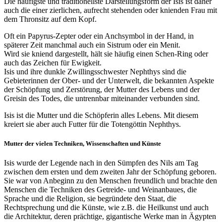
Die häufigste und traditionellste Darstellungsform der Isis ist daher
auch die einer zierlichen, aufrecht stehenden oder knienden Frau mit
dem Thronsitz auf dem Kopf.
Oft ein Papyrus-Zepter oder ein Anchsymbol in der Hand, in
späterer Zeit manchmal auch ein Sistrum oder ein Menit.
Wird sie kniend dargestellt, hält sie häufig einen Schen-Ring oder
auch das Zeichen für Ewigkeit.
Isis und ihre dunkle Zwillingsschwester Nephthys sind die
Gebieterinnen der Ober- und der Unterwelt, die bekannten Aspekte
der Schöpfung und Zerstörung, der Mutter des Lebens und der
Greisin des Todes, die untrennbar miteinander verbunden sind.
Isis ist die Mutter und die Schöpferin alles Lebens. Mit diesem
kreiert sie aber auch Futter für die Totengöttin Nephthys.
Mutter der vielen Techniken, Wissenschaften und Künste
Isis wurde der Legende nach in den Sümpfen des Nils am Tag
zwischen dem ersten und dem zweiten Jahr der Schöpfung geboren.
Sie war von Anbeginn zu den Menschen freundlich und brachte den
Menschen die Techniken des Getreide- und Weinanbaues, die
Sprache und die Religion, sie begründete den Staat, die
Rechtsprechung und die Künste, wie z.B. die Heilkunst und auch
die Architektur, deren prächtige, gigantische Werke man in Ägypten