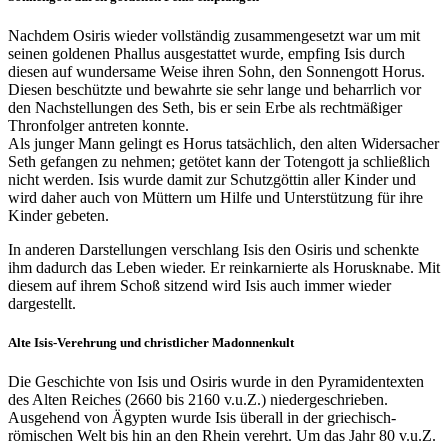
Nachdem Osiris wieder vollständig zusammengesetzt war um mit
seinen goldenen Phallus ausgestattet wurde, empfing Isis durch
diesen auf wundersame Weise ihren Sohn, den Sonnengott Horus.
Diesen beschützte und bewahrte sie sehr lange und beharrlich vor
den Nachstellungen des Seth, bis er sein Erbe als rechtmäßiger
Thronfolger antreten konnte.
Als junger Mann gelingt es Horus tatsächlich, den alten Widersacher
Seth gefangen zu nehmen; getötet kann der Totengott ja schließlich
nicht werden. Isis wurde damit zur Schutzgöttin aller Kinder und
wird daher auch von Müttern um Hilfe und Unterstützung für ihre
Kinder gebeten.
In anderen Darstellungen verschlang Isis den Osiris und schenkte
ihm dadurch das Leben wieder. Er reinkarnierte als Horusknabe. Mit
diesem auf ihrem Schoß sitzend wird Isis auch immer wieder
dargestellt.
Alte Isis-Verehrung und christlicher Madonnenkult
Die Geschichte von Isis und Osiris wurde in den Pyramidentexten
des Alten Reiches (2660 bis 2160 v.u.Z.) niedergeschrieben.
Ausgehend von Ägypten wurde Isis überall in der griechisch-
römischen Welt bis hin an den Rhein verehrt. Um das Jahr 80 v.u.Z.