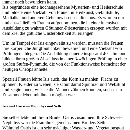
immer noch bewundern kann.
Isis begründete eine hochangesehene Mysterien- und Heilerschule
und bildete eine Vielzahl von Frauen in Heilkunst, Geburtshilfe,
Medialität und anderen Geheimwissenschaften aus. Es wurden nur
und ausschließlich Frauen aufgenommen, die in einer intensiven
Ausbildung zu wahren Göttinnen-Priesterinnen erzogen wurden mit
dem Ziel die göttliche Unsterblichkeit zu erlangen.
Um im Tempel der Isis eingeweiht zu werden, mussten die Frauen
ihre körperliche Jungfräulichkeit bewahren und eine Vielzahl von
Prüfungen ablegen. Die Ausbildung dauerte insgesamt 40 Jahre und
bildete ihren großen Abschluss in einer 3-wöchigen Prüfung in einer
großen Stufen-Pyramide, die von der Funktionsweise betrachtet der
heutigen Cheops ähnelte.
Speziell Frauen lehrte Isis auch, das Korn zu mahlen, Flachs zu
spinnen, Kleider zu weben, sie schuf damit Spinnrad und Webstuhl
und zeigte ihnen, wie sie die Männer zähmen konnten, sodass ein
Zusammenleben mit ihnen möglich war.
Isis und Osiris — Nephthys und Seth
Sie selbst lebte mit ihrem Bruder Osiris zusammen. Ihre Schwester
Nephthys war die Frau ihres gemeinsamen Bruders Seth.
Während Osiris ist ein sehr mächtiger Wasser- und Vegetationsgott