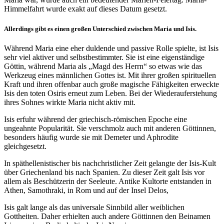
Himmelfahrt wurde exakt auf dieses Datum gesetzt.
Allerdings gibt es einen großen Unterschied zwischen Maria und Isis.
Während Maria eine eher duldende und passive Rolle spielte, ist Isis
sehr viel aktiver und selbstbestimmter. Sie ist eine eigenständige
Göttin, während Maria als „Magd des Herrn“ so etwas wie das
Werkzeug eines männlichen Gottes ist. Mit ihrer großen spirituellen
Kraft und ihren offenbar auch große magische Fähigkeiten erweckte
Isis den toten Osiris erneut zum Leben. Bei der Wiederauferstehung
ihres Sohnes wirkte Maria nicht aktiv mit.
Isis erfuhr während der griechisch-römischen Epoche eine
ungeahnte Popularität. Sie verschmolz auch mit anderen Göttinnen,
besonders häufig wurde sie mit Demeter und Aphrodite
gleichgesetzt.
In späthellenistischer bis nachchristlicher Zeit gelangte der Isis-Kult
über Griechenland bis nach Spanien. Zu dieser Zeit galt Isis vor
allem als Beschützerin der Seeleute. Antike Kultorte entstanden in
Athen, Samothraki, in Rom und auf der Insel Delos,
Isis galt lange als das universale Sinnbild aller weiblichen
Gottheiten. Daher erhielten auch andere Göttinnen den Beinamen