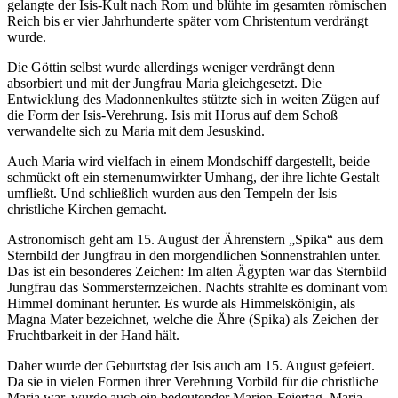
gelangte der Isis-Kult nach Rom und blühte im gesamten römischen
Reich bis er vier Jahrhunderte später vom Christentum verdrängt
wurde.
Die Göttin selbst wurde allerdings weniger verdrängt denn
absorbiert und mit der Jungfrau Maria gleichgesetzt. Die
Entwicklung des Madonnenkultes stützte sich in weiten Zügen auf
die Form der Isis-Verehrung. Isis mit Horus auf dem Schoß
verwandelte sich zu Maria mit dem Jesuskind.
Auch Maria wird vielfach in einem Mondschiff dargestellt, beide
schmückt oft ein sternenumwirkter Umhang, der ihre lichte Gestalt
umfließt. Und schließlich wurden aus den Tempeln der Isis
christliche Kirchen gemacht.
Astronomisch geht am 15. August der Ährenstern „Spika“ aus dem
Sternbild der Jungfrau in den morgendlichen Sonnenstrahlen unter.
Das ist ein besonderes Zeichen: Im alten Ägypten war das Sternbild
Jungfrau das Sommersternzeichen. Nachts strahlte es dominant vom
Himmel dominant herunter. Es wurde als Himmelskönigin, als
Magna Mater bezeichnet, welche die Ähre (Spika) als Zeichen der
Fruchtbarkeit in der Hand hält.
Daher wurde der Geburtstag der Isis auch am 15. August gefeiert.
Da sie in vielen Formen ihrer Verehrung Vorbild für die christliche
Maria war, wurde auch ein bedeutender Marien-Feiertag. Maria-