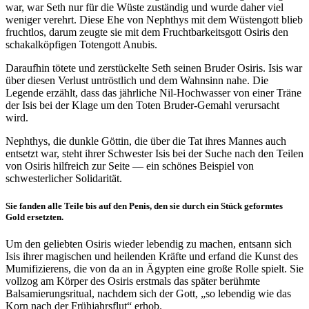
war, war Seth nur für die Wüste zuständig und wurde daher viel
weniger verehrt. Diese Ehe von Nephthys mit dem Wüstengott blieb
fruchtlos, darum zeugte sie mit dem Fruchtbarkeitsgott Osiris den
schakalköpfigen Totengott Anubis.
Daraufhin tötete und zerstückelte Seth seinen Bruder Osiris. Isis war
über diesen Verlust untröstlich und dem Wahnsinn nahe. Die
Legende erzählt, dass das jährliche Nil-Hochwasser von einer Träne
der Isis bei der Klage um den Toten Bruder-Gemahl verursacht
wird.
Nephthys, die dunkle Göttin, die über die Tat ihres Mannes auch
entsetzt war, steht ihrer Schwester Isis bei der Suche nach den Teilen
von Osiris hilfreich zur Seite — ein schönes Beispiel von
schwesterlicher Solidarität.
Sie fanden alle Teile bis auf den Penis, den sie durch ein Stück geformtes
Gold ersetzten.
Um den geliebten Osiris wieder lebendig zu machen, entsann sich
Isis ihrer magischen und heilenden Kräfte und erfand die Kunst des
Mumifizierens, die von da an in Ägypten eine große Rolle spielt. Sie
vollzog am Körper des Osiris erstmals das später berühmte
Balsamierungsritual, nachdem sich der Gott, „so lebendig wie das
Korn nach der Frühjahrsflut“ erhob.