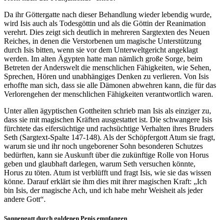
Da ihr Göttergatte nach dieser Behandlung wieder lebendig wurde,
wird Isis auch als Todesgöttin und als die Göttin der Reanimation
verehrt. Dies zeigt sich deutlich in mehreren Sargtexten des Neuen
Reiches, in denen die Verstorbenen um magische Unterstützung
durch Isis bitten, wenn sie vor dem Unterweltgericht angeklagt
werden. Im alten Ägypten hatte man nämlich große Sorge, beim
Betreten der Anderswelt die menschlichen Fähigkeiten, wie Sehen,
Sprechen, Hören und unabhängiges Denken zu verlieren. Von Isis
erhoffte man sich, dass sie alle Dämonen abwehren kann, die für das
Verlorengehen der menschlichen Fähigkeiten verantwortlich waren.
Unter allen ägyptischen Gottheiten schrieb man Isis als einziger zu,
dass sie mit magischen Kräften ausgestattet ist. Die schwangere Isis
fürchtete das eifersüchtige und rachsüchtige Verhalten ihres Bruders
Seth (Sargtext-Spalte 147-148). Als der Schöpfergott Atum sie fragt,
warum sie und ihr noch ungeborener Sohn besonderen Schutzes
bedürften, kann sie Auskunft über die zukünftige Rolle von Horus
geben und glaubhaft darlegen, warum Seth versuchen könnte,
Horus zu töten. Atum ist verblüfft und fragt Isis, wie sie das wissen
könne. Darauf erklärt sie ihm dies mit ihrer magischen Kraft: „Ich
bin Isis, der magische Ach, und ich habe mehr Weisheit als jeder
andere Gott“.
Sonnengott durch goldenen Penis empfangen