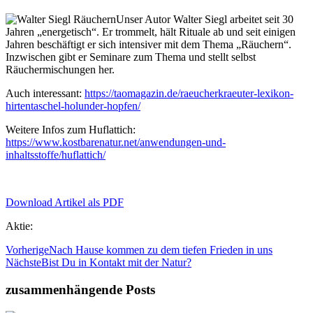
Unser Autor Walter Siegl arbeitet seit 30
Jahren „energetisch“. Er trommelt, hält Rituale ab und seit einigen
Jahren beschäftigt er sich intensiver mit dem Thema „Räuchern“.
Inzwischen gibt er Seminare zum Thema und stellt selbst
Räuchermischungen her.
Auch interessant:
https://taomagazin.de/raeucherkraeuter-lexikon-
hirtentaschel-holunder-hopfen/
Weitere Infos zum Huflattich:
https://www.kostbarenatur.net/anwendungen-und-
inhaltsstoffe/huflattich/
Download Artikel als PDF
Aktie:
Vorherige
Nach Hause kommen zu dem tiefen Frieden in uns
Nächste
Bist Du in Kontakt mit der Natur?
zusammenhängende Posts