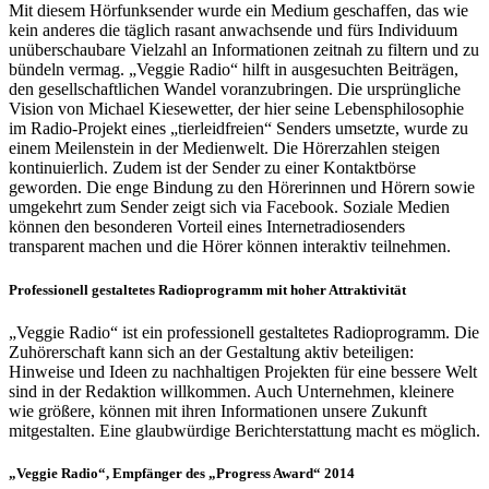
Mit diesem Hörfunksender wurde ein Medium geschaffen, das wie
kein anderes die täglich rasant anwachsende und fürs Individuum
unüberschaubare Vielzahl an Informationen zeitnah zu filtern und zu
bündeln vermag. „Veggie Radio“ hilft in ausgesuchten Beiträgen,
den gesellschaftlichen Wandel voranzubringen. Die ursprüngliche
Vision von Michael Kiesewetter, der hier seine Lebensphilosophie
im Radio-Projekt eines „tierleidfreien“ Senders umsetzte, wurde zu
einem Meilenstein in der Medienwelt. Die Hörerzahlen steigen
kontinuierlich. Zudem ist der Sender zu einer Kontaktbörse
geworden. Die enge Bindung zu den Hörerinnen und Hörern sowie
umgekehrt zum Sender zeigt sich via Facebook. Soziale Medien
können den besonderen Vorteil eines Internetradiosenders
transparent machen und die Hörer können interaktiv teilnehmen.
Professionell gestaltetes Radioprogramm mit hoher Attraktivität
„Veggie Radio“ ist ein professionell gestaltetes Radioprogramm. Die
Zuhörerschaft kann sich an der Gestaltung aktiv beteiligen:
Hinweise und Ideen zu nachhaltigen Projekten für eine bessere Welt
sind in der Redaktion willkommen. Auch Unternehmen, kleinere
wie größere, können mit ihren Informationen unsere Zukunft
mitgestalten. Eine glaubwürdige Berichterstattung macht es möglich.
„Veggie Radio“, Empfänger des „Progress Award“ 2014