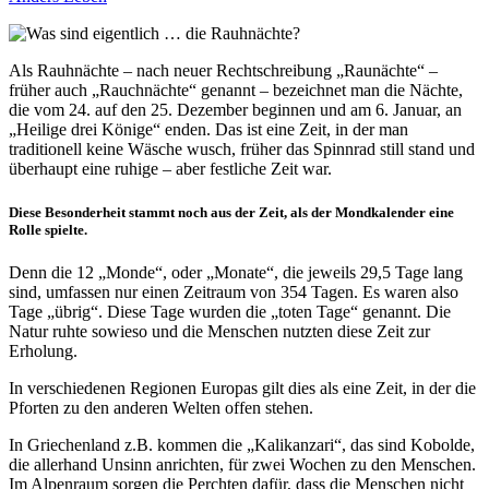
Als Rauhnächte – nach neuer Rechtschreibung „Raunächte“ –
früher auch „Rauchnächte“ genannt – bezeichnet man die Nächte,
die vom 24. auf den 25. Dezember beginnen und am 6. Januar, an
„Heilige drei Könige“ enden. Das ist eine Zeit, in der man
traditionell keine Wäsche wusch, früher das Spinnrad still stand und
überhaupt eine ruhige – aber festliche Zeit war.
Diese Besonderheit stammt noch aus der Zeit, als der Mondkalender eine
Rolle spielte.
Denn die 12 „Monde“, oder „Monate“, die jeweils 29,5 Tage lang
sind, umfassen nur einen Zeitraum von 354 Tagen. Es waren also
Tage „übrig“. Diese Tage wurden die „toten Tage“ genannt. Die
Natur ruhte sowieso und die Menschen nutzten diese Zeit zur
Erholung.
In verschiedenen Regionen Europas gilt dies als eine Zeit, in der die
Pforten zu den anderen Welten offen stehen.
In Griechenland z.B. kommen die „Kalikanzari“, das sind Kobolde,
die allerhand Unsinn anrichten, für zwei Wochen zu den Menschen.
Im Alpenraum sorgen die Perchten dafür, dass die Menschen nicht