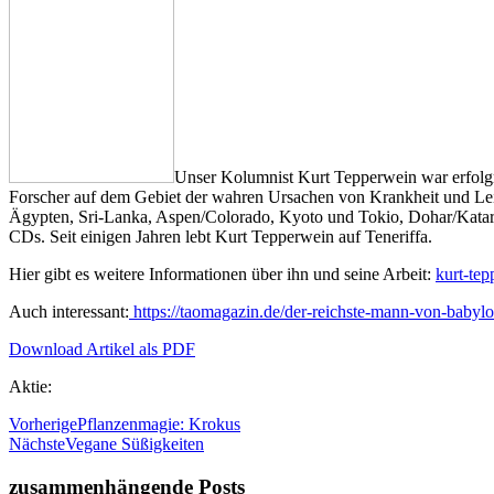
Unser Kolumnist Kurt Tepperwein war erfolgr
Forscher auf dem Gebiet der wahren Ursachen von Krankheit und Leid. 
Ägypten, Sri-Lanka, Aspen/Colorado, Kyoto und Tokio, Dohar/Katar u
CDs. Seit einigen Jahren lebt Kurt Tepperwein auf Teneriffa.
Hier gibt es weitere Informationen über ihn und seine Arbeit:
kurt-te
Auch interessant:
https://taomagazin.de/der-reichste-mann-von-babylo
Download Artikel als PDF
Aktie:
Vorherige
Pflanzenmagie: Krokus
Nächste
Vegane Süßigkeiten
zusammenhängende Posts