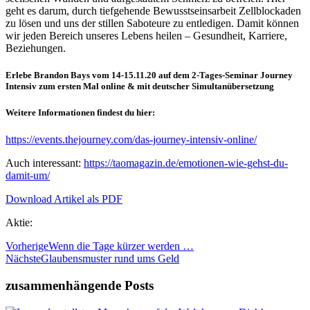
geht es darum, durch tiefgehende Bewusstseinsarbeit Zellblockaden
zu lösen und uns der stillen Saboteure zu entledigen. Damit können
wir jeden Bereich unseres Lebens heilen – Gesundheit, Karriere,
Beziehungen.
Erlebe Brandon Bays vom 14-15.11.20 auf dem 2-Tages-Seminar Journey
Intensiv zum ersten Mal online & mit deutscher Simultanübersetzung
Weitere Informationen findest du hier:
https://events.thejourney.com/das-journey-intensiv-online/
Auch interessant:
https://taomagazin.de/emotionen-wie-gehst-du-
damit-um/
Download Artikel als PDF
Aktie:
Vorherige
Wenn die Tage kürzer werden …
Nächste
Glaubensmuster rund ums Geld
zusammenhängende Posts