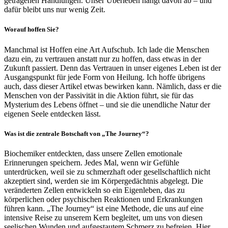
getragenen Handlungen. Unser Überleben hängt davon ab – und
dafür bleibt uns nur wenig Zeit.
Worauf hoffen Sie?
Manchmal ist Hoffen eine Art Aufschub. Ich lade die Menschen
dazu ein, zu vertrauen anstatt nur zu hoffen, dass etwas in der
Zukunft passiert. Denn das Vertrauen in unser eigenes Leben ist der
Ausgangspunkt für jede Form von Heilung. Ich hoffe übrigens
auch, dass dieser Artikel etwas bewirken kann. Nämlich, dass er die
Menschen von der Passivität in die Aktion führt, sie für das
Mysterium des Lebens öffnet – und sie die unendliche Natur der
eigenen Seele entdecken lässt.
Was ist die zentrale Botschaft von „The Journey“?
Biochemiker entdeckten, dass unsere Zellen emotionale
Erinnerungen speichern. Jedes Mal, wenn wir Gefühle
unterdrücken, weil sie zu schmerzhaft oder gesellschaftlich nicht
akzeptiert sind, werden sie im Körpergedächtnis abgelegt. Die
veränderten Zellen entwickeln so ein Eigenleben, das zu
körperlichen oder psychischen Reaktionen und Erkrankungen
führen kann. „The Journey“ ist eine Methode, die uns auf eine
intensive Reise zu unserem Kern begleitet, um uns von diesen
seelischen Wunden und aufgestautem Schmerz zu befreien. Hier