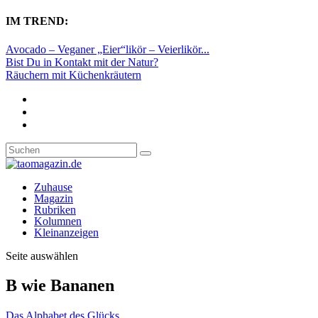
IM TREND:
Avocado – Veganer „Eier“likör – Veierlikör...
Bist Du in Kontakt mit der Natur?
Räuchern mit Küchenkräutern
Zuhause
Magazin
Rubriken
Kolumnen
Kleinanzeigen
Seite auswählen
B wie Bananen
Das Alphabet des Glücks