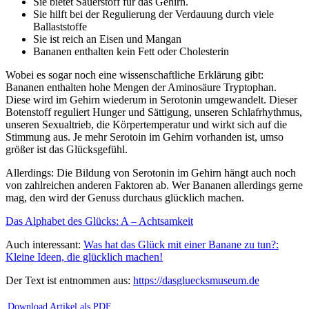
Sie bietet Sauerstoff für das Gehirn.
Sie hilft bei der Regulierung der Verdauung durch viele
Ballaststoffe
Sie ist reich an Eisen und Mangan
Bananen enthalten kein Fett oder Cholesterin
Wobei es sogar noch eine wissenschaftliche Erklärung gibt:
Bananen enthalten hohe Mengen der Aminosäure Tryptophan.
Diese wird im Gehirn wiederum in Serotonin umgewandelt. Dieser
Botenstoff reguliert Hunger und Sättigung, unseren Schlafrhythmus,
unseren Sexualtrieb, die Körpertemperatur und wirkt sich auf die
Stimmung aus. Je mehr Serotoin im Gehirn vorhanden ist, umso
größer ist das Glücksgefühl.
Allerdings: Die Bildung von Serotonin im Gehirn hängt auch noch
von zahlreichen anderen Faktoren ab. Wer Bananen allerdings gerne
mag, den wird der Genuss durchaus glücklich machen.
Das Alphabet des Glücks: A – Achtsamkeit
Auch interessant:
Was hat das Glück mit einer Banane zu tun?:
Kleine Ideen, die glücklich machen!
Der Text ist entnommen aus:
https://dasgluecksmuseum.de
Download Artikel als PDF